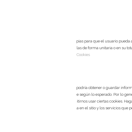
En esta web utilizamos cookies técnicas propias para que el usuario pueda a
cookies y, por lo tanto, aceptarlas o rechazarlas de forma unitaria o en su to
Aceptar
Rechazar
Configuración
Política de Cookies
Cerrar
Privacidad
Cuando visita cualquier sitio web, el mismo podría obtener o guardar inform
usa principalmente para que el sitio funcione según lo esperado. Por lo ge
la privacidad, usted puede escoger no permitirnos usar ciertas cookies. H
tipos de cookies puede afectar su experiencia en el sitio y los servicios que
Necesarias
Necesarias
Siempre activado