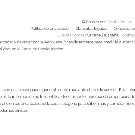
© Creado por
Casal's Online
Política de privacidad
Clausulas legales
Condiciones
Quienes Somos
| Sabadell (España) |
online
cceder y navegar por la web y analíticas de terceros para medir la audienci
talidad, en el Panel de Configuración.
ación en su navegador, generalmente mediante el uso de cookies. Esta inform
neral, la información no lo identifica directamente, pero puede proporcion
aga clic en los encabezados de cada categoría para saber más y cambiar nu
 podemos ofrecer.