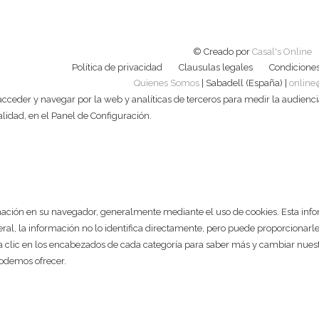
© Creado por
Casal's Online
Política de privacidad
Clausulas legales
Condiciones
Quienes Somos
| Sabadell (España) |
online
cceder y navegar por la web y analíticas de terceros para medir la audienci
talidad, en el Panel de Configuración.
ación en su navegador, generalmente mediante el uso de cookies. Esta inform
neral, la información no lo identifica directamente, pero puede proporcion
aga clic en los encabezados de cada categoría para saber más y cambiar nu
 podemos ofrecer.