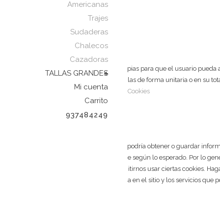
Americanas
Trajes
Sudaderas
Chalecos
Cazadoras
En esta web utilizamos cookies técnicas propias para que el usuario pueda a
TALLAS GRANDES
cookies y, por lo tanto, aceptarlas o rechazarlas de forma unitaria o en su to
Mi cuenta
Aceptar
Rechazar
Configuración
Política de Cookies
Carrito
937484249
Cerrar
Privacidad
Cuando visita cualquier sitio web, el mismo podría obtener o guardar inform
usa principalmente para que el sitio funcione según lo esperado. Por lo ge
la privacidad, usted puede escoger no permitirnos usar ciertas cookies. H
tipos de cookies puede afectar su experiencia en el sitio y los servicios que
Necesarias
Necesarias
Siempre activado