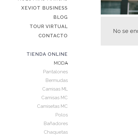
XEVIOT BUSINESS
BLOG
TOUR VIRTUAL
No se en
CONTACTO
TIENDA ONLINE
MODA
Pantalones
Bermudas
Camisas ML
Camisas MC
Camisetas MC
Polos
Bañadores
Chaquetas